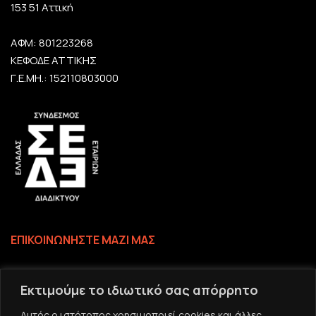
153 51 Αττική
ΑΦΜ: 801223268
ΚΕΦΟΔΕ ΑΤΤΙΚΗΣ
Γ.Ε.ΜΗ.: 152110803000
ΕΠΙΚΟΙΝΩΝΗΣΤΕ ΜΑΖΙ ΜΑΣ
Επικοινωνία
Εκτιμούμε το ιδιωτικό σας απόρρητο
Το email σας
Αυτός ο ιστότοπος χρησιμοποιεί cookies και άλλες