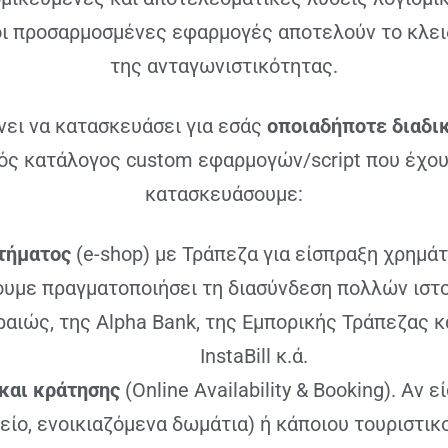
 οι προσαρμοσμένες εφαρμογές αποτελούν το κλειδ
της ανταγωνιστικότητας.
νει να κατασκευάσει για εσάς
οποιαδήποτε διαδι
ός κατάλογος custom εφαρμογών/script που έχου
κατασκευάσουμε:
στήματος
(e-shop) με Τράπεζα για είσπραξη χρημάτ
ουμε πραγματοποιήσει τη διασύνδεση πολλών ιστο
ραιώς, της Alpha Bank, της Εμπορικής Τράπεζας κ
InstaBill κ.ά.
και κράτησης
(Online Availability & Booking). Αν ε
ίο, ενοικιαζόμενα δωμάτια) ή κάποιου τουριστικ