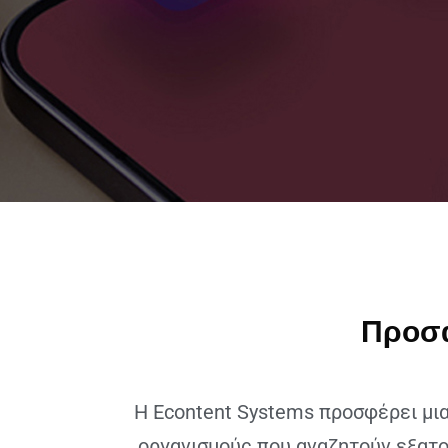
Προσα
Η Εcontent Systems προσφέρει μι
οργανισμούς που αναζητούν εξατο