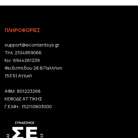
ΠΛΗΡΟΦΟΡΙΕΣ
support@econtentsys.gr
Τηλ. 2104959066
Κιν: 6944261239
Φειδιππίδου 28 Β Παλλήνη
153 51 Αττική
ΑΦΜ: 801223268
ΚΕΦΟΔΕ ΑΤΤΙΚΗΣ
Γ.Ε.ΜΗ.: 152110803000