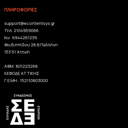
ΠΛΗΡΟΦΟΡΙΕΣ
support@econtentsys.gr
Τηλ. 2104959066
Κιν: 6944261239
Φειδιππίδου 28 Β Παλλήνη
153 51 Αττική
ΑΦΜ: 801223268
ΚΕΦΟΔΕ ΑΤΤΙΚΗΣ
Γ.Ε.ΜΗ.: 152110803000