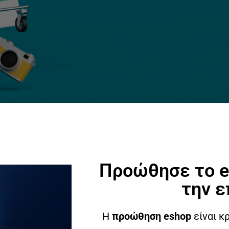
Προώθησε το e
την ε
Η
προώθηση eshop
είναι κ