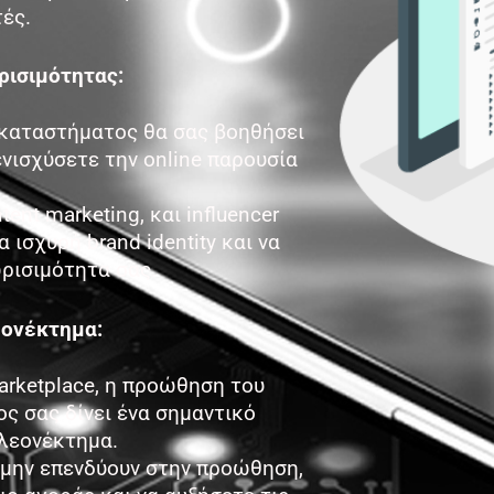
ές.
ρισιμότητας:
καταστήματος θα σας βοηθήσει
ενισχύσετε την online παρουσία
ent marketing, και influencer
α ισχυρή brand identity και να
ρισιμότητα σας.
εονέκτημα:
arketplace, η προώθηση του
ς σας δίνει ένα σημαντικό
λεονέκτημα.
 μην επενδύουν στην προώθηση,