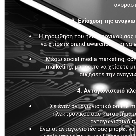
αγοραστ
3. Ενίσχυση της αναγνω
Η προώθηση του ηλεκτρονικού σας 
να χτίσετε brand awareness και να 
σας.
Μέσω social media marketing, cont
marketing, μπορείτε να χτίσετε μι
αυξήσετε την αναγνω
4. Ανταγωνιστικό πλ
Σε έναν ανταγωνιστικό online m
ηλεκτρονικού σας καταστήματο
ανταγωνιστικό π
Ενώ οι ανταγωνιστές σας μπορεί να