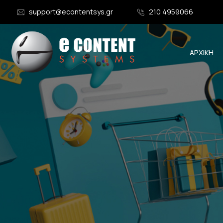
support@econtentsys.gr
210 4959066
ΑΡΧΙΚΗ