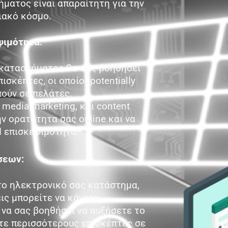
ματος είναι απαραίτητη για την
ιακό κόσμο.
ψιμότητα:
καταστήματος θα σας βοηθήσει
σκέπτες, οι οποίοι potentially
ούν σε πελάτες.
media marketing, και content
ην ορατότητα σας online και να
d επισκεψιμότητα.
σεων:
το ηλεκτρονικό σας κατάστημα,
ς μπορείτε να κάνετε.
να σας βοηθήσει να αυξήσετε το
ετε περισσότερους επισκέπτες σε