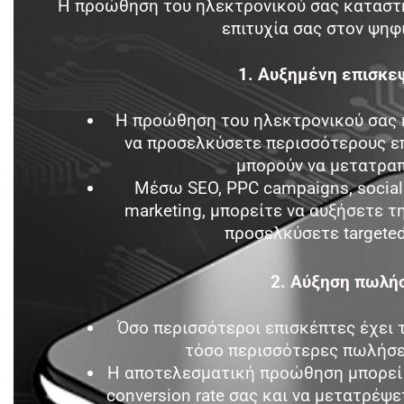
Η προώθηση του ηλεκτρονικού σας καταστή
επιτυχία σας στον ψηφ
1. Αυξημένη επισκε
Η προώθηση του ηλεκτρονικού σας 
να προσελκύσετε περισσότερους επι
μπορούν να μετατραπ
Μέσω SEO, PPC campaigns, social 
marketing, μπορείτε να αυξήσετε τ
προσελκύσετε targete
2. Αύξηση πωλή
Όσο περισσότεροι επισκέπτες έχει 
τόσο περισσότερες πωλήσει
Η αποτελεσματική προώθηση μπορεί 
conversion rate σας και να μετατρέψ