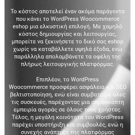
Το κόστος αποτελεί έναν ακόμα παράγοντα
που κάνει το WordPress Woocommerce
eshop μια ελκυστική επιλογή. Με χαμηλό
κόστος δημιουργίας και λειτουργίας,
μπορείτε να ξεκινήσετε το δικό σας eshop
χωρίς να καταβάλλετε υψηλά έξοδα, ενώ
παράλληλα απολαμβάνετε τα οφέλη της
πλήρως λειτουργικής πλατφόρμας.
Επιπλέον, το WordPress
Woocommerce προσφέρει ασφάλεια και SEO
βελτιστοποίηση, ενώ είναι συμβατό με όλες
τις συσκευές, παρέχοντας μια απρόσκοπτη
εμπειρία αγοράς σε όλους τους χρήστες.
Τέλος, η μεγάλη κοινότητα του WordPress
παρέχει υποστήριξη και συμβουλές, ενώ η
συνεχής ανάπτυξη της πλατφόρμας