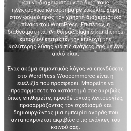
και να διαχειριστούν το δικό τους
ηλεκτρονικό κατάστημα με ευκολία, χάρη
στον φιλικό προς τον χρήστη διαχειριστικό
πίνακα του WordPress. Επιπλέον, η
διαθεσιμότητα πληθώρας plugins και themes
εμπορίου επιτρέπει την επιλογή της
καλύτερης λύσης για τις ανάγκες σας με ένα
απλό κλικ.
Ένας ακόμα σημαντικός λόγος να επενδύσετε
στο WordPress Woocommerce είναι η
ευελιξία που προσφέρει. Μπορείτε να
προσαρμόσετε το κατάστημά σας ακριβώς
όπως επιθυμείτε, προσθέτοντας λειτουργίες,
προσαρμόζοντας τον σχεδιασμό και
δημιουργώντας μια εμπειρία αγοράς που
ανταποκρίνεται ακριβώς στις ανάγκες του
κοινού σας.