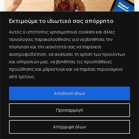
Εκτιμούμε το ιδιωτικό σας απόρρητο
Αυτός ο ιστότοπος χρησιμοποιεί cookies και άλλες
τεχνολογίες παρακολούθησης για να βοηθήσει την
πλοήγηση και την ικανότητά σας να παρέχετε
ανατροφοδότηση, να αναλύσει τη χρήση των προϊόντων
και υπηρεσιών μας, να βοηθήσει τις προσπάθειες
προώθησης και μάρκετινγκ και να παρέχει περιεχόμενο
από τρίτους.
Αποδοχή όλων
Συμβουλές για Digital Marketing από
Προσαρμογή
την Econtent Systems
econtent news
27 Οκτωβρίου, 2023
Απόρριψη όλων
Στον σύγχρονο ψηφιακό κόσμο, όπου η