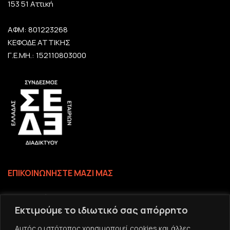
153 51 Αττική
ΑΦΜ: 801223268
ΚΕΦΟΔΕ ΑΤΤΙΚΗΣ
Γ.Ε.ΜΗ.: 152110803000
ΕΠΙΚΟΙΝΩΝΗΣΤΕ ΜΑΖΙ ΜΑΣ
Επικοινωνία
Εκτιμούμε το ιδιωτικό σας απόρρητο
Το email σας
Αυτός ο ιστότοπος χρησιμοποιεί cookies και άλλες