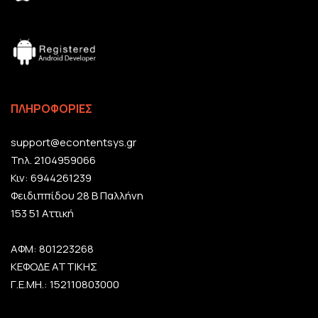
ΠΛΗΡΟΦΟΡΙΕΣ
support@econtentsys.gr
Τηλ. 2104959066
Κιν: 6944261239
Φειδιππίδου 28 Β Παλλήνη
153 51 Αττική
ΑΦΜ: 801223268
ΚΕΦΟΔΕ ΑΤΤΙΚΗΣ
Γ.Ε.ΜΗ.: 152110803000