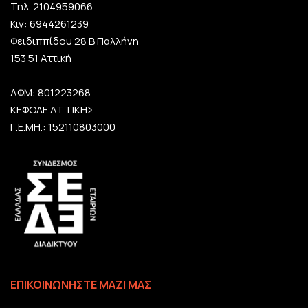
Τηλ. 2104959066
Κιν: 6944261239
Φειδιππίδου 28 Β Παλλήνη
153 51 Αττική
ΑΦΜ: 801223268
ΚΕΦΟΔΕ ΑΤΤΙΚΗΣ
Γ.Ε.ΜΗ.: 152110803000
ΕΠΙΚΟΙΝΩΝΗΣΤΕ ΜΑΖΙ ΜΑΣ