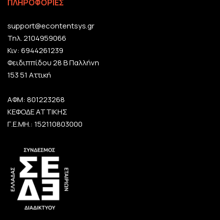
ΠΛΗΡΟΦΟΡΙΕΣ
support@econtentsys.gr
Τηλ. 2104959066
Κιν: 6944261239
Φειδιππίδου 28 Β Παλλήνη
153 51 Αττική
ΑΦΜ: 801223268
ΚΕΦΟΔΕ ΑΤΤΙΚΗΣ
Γ.Ε.ΜΗ.: 152110803000