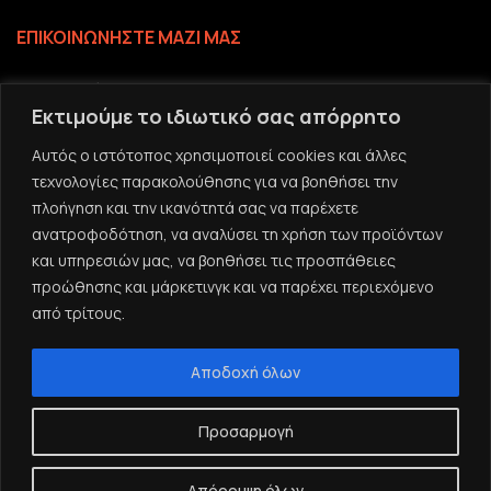
ΕΠΙΚΟΙΝΩΝΗΣΤΕ ΜΑΖΙ ΜΑΣ
Επικοινωνία
Εκτιμούμε το ιδιωτικό σας απόρρητο
Το email σας
Αυτός ο ιστότοπος χρησιμοποιεί cookies και άλλες
τεχνολογίες παρακολούθησης για να βοηθήσει την
πλοήγηση και την ικανότητά σας να παρέχετε
ανατροφοδότηση, να αναλύσει τη χρήση των προϊόντων
και υπηρεσιών μας, να βοηθήσει τις προσπάθειες
προώθησης και μάρκετινγκ και να παρέχει περιεχόμενο
από τρίτους.
Αποδοχή όλων
Προσαρμογή
Since 2000 | Developed by © Econtent Systems All
Απόρριψη όλων