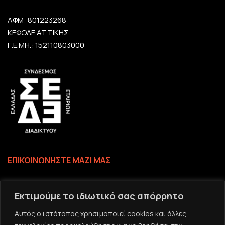
ΑΦΜ: 801223268
ΚΕΦΟΔΕ ΑΤΤΙΚΗΣ
Γ.Ε.ΜΗ.: 152110803000
ΕΠΙΚΟΙΝΩΝΗΣΤΕ ΜΑΖΙ ΜΑΣ
Επικοινωνία
Εκτιμούμε το ιδιωτικό σας απόρρητο
Το email σας
Αυτός ο ιστότοπος χρησιμοποιεί cookies και άλλες