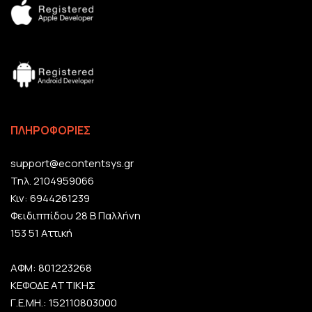
ΠΛΗΡΟΦΟΡΙΕΣ
support@econtentsys.gr
Τηλ. 2104959066
Κιν: 6944261239
Φειδιππίδου 28 Β Παλλήνη
153 51 Αττική
ΑΦΜ: 801223268
ΚΕΦΟΔΕ ΑΤΤΙΚΗΣ
Γ.Ε.ΜΗ.: 152110803000