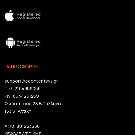
ΠΛΗΡΟΦΟΡΙΕΣ
support@econtentsys.gr
Τηλ. 2104959066
Κιν: 6944261239
Φειδιππίδου 28 Β Παλλήνη
153 51 Αττική
ΑΦΜ: 801223268
ΚΕΦΟΔΕ ΑΤΤΙΚΗΣ