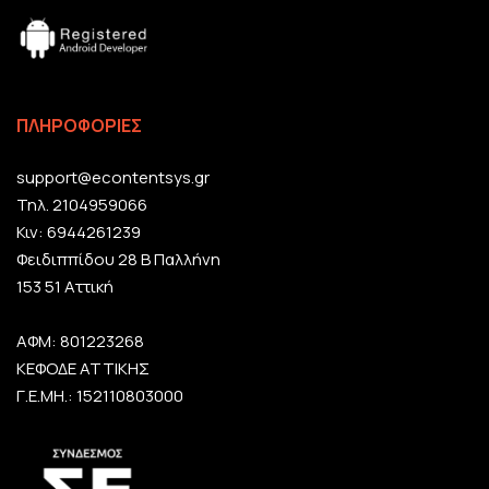
ΠΛΗΡΟΦΟΡΙΕΣ
support@econtentsys.gr
Τηλ. 2104959066
Κιν: 6944261239
Φειδιππίδου 28 Β Παλλήνη
153 51 Αττική
ΑΦΜ: 801223268
ΚΕΦΟΔΕ ΑΤΤΙΚΗΣ
Γ.Ε.ΜΗ.: 152110803000